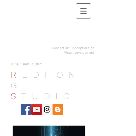
Concept art Concept design
Visual d
evelopment
레드홍 스튜디오 컨셉아트
R
E D H O N
G
S
T U D I O